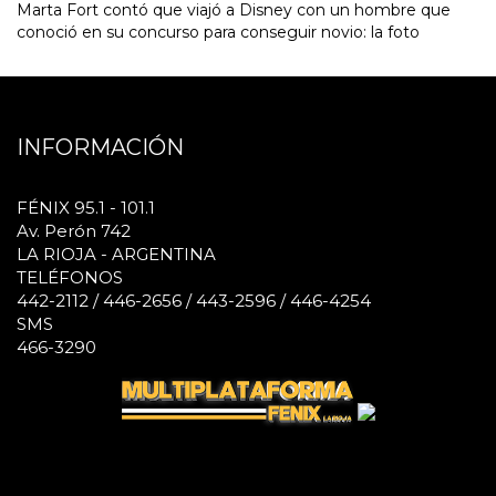
Marta Fort contó que viajó a Disney con un hombre que
conoció en su concurso para conseguir novio: la foto
INFORMACIÓN
FÉNIX 95.1 - 101.1
Av. Perón 742
LA RIOJA - ARGENTINA
TELÉFONOS
442-2112 / 446-2656 / 443-2596 / 446-4254
SMS
466-3290