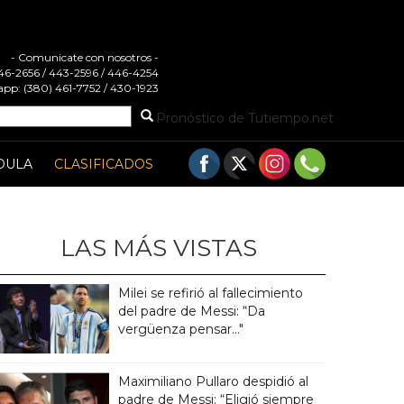
- Comunicate con nosotros -
 446-2656 / 443-2596 / 446-4254
pp: (380) 461-7752 / 430-1923
Pronóstico de Tutiempo.net
DULA
CLASIFICADOS
LAS MÁS VISTAS
Milei se refirió al fallecimiento
del padre de Messi: “Da
vergüenza pensar..."
Maximiliano Pullaro despidió al
padre de Messi: “Eligió siempre