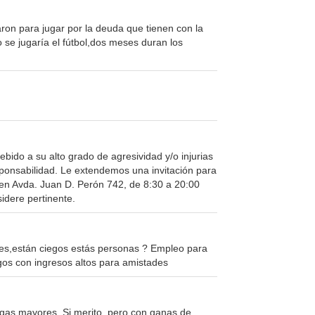
ron para jugar por la deuda que tienen con la
o se jugaría el fútbol,dos meses duran los
bido a su alto grado de agresividad y/o injurias
sponsabilidad. Le extendemos una invitación para
 en Avda. Juan D. Perón 742, de 8:30 a 20:00
idere pertinente.
es,están ciegos estás personas ? Empleo para
gos con ingresos altos para amistades
ligas mayores. Si merito, pero con ganas de