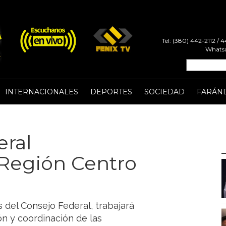
Tel: (380) 442-2112 /
Whatsa
INTERNACIONALES
DEPORTES
SOCIEDAD
FARÁN
eral
Región Centro
 del Consejo Federal, trabajará
ión y coordinación de las