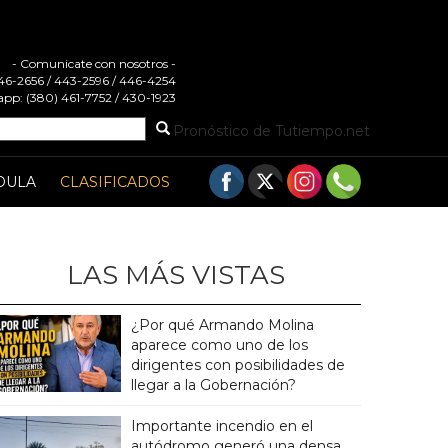
- Comunicate con nosotros -
 446-2656 / 443-2596 / 446-4254
pp: (380) 461-7752 / 430-1923
Pronóstico de Tutiempo.net
DULA
CLASIFICADOS
LAS MÁS VISTAS
¿Por qué Armando Molina
aparece como uno de los
dirigentes con posibilidades de
llegar a la Gobernación?
Importante incendio en el
autódromo generó una densa