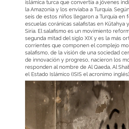
islámica turca que convertía a jóvenes i
la Amazonia y los enviaba a Turquía. Según 
seis de estos niños llegaron a Turquía en
escuelas coránicas salafistas en Kütahya y
Siria. El salafismo es un movimiento reform
segunda mitad del siglo XIX y es la más or
corrientes que componen el complejo mosai
salafismo, de la visión de una sociedad ce
de innovación y progreso, nacieron los m
responden al nombre de Al Qaeda, Al Sha
el Estado Islámico (ISIS el acronimo inglés)