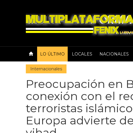
LO ÚLTIMO
LOCALES
NACIONALES
Internacionales
Preocupación en Br
conexión con el r
terroristas islámic
Europa advierte d
yihad