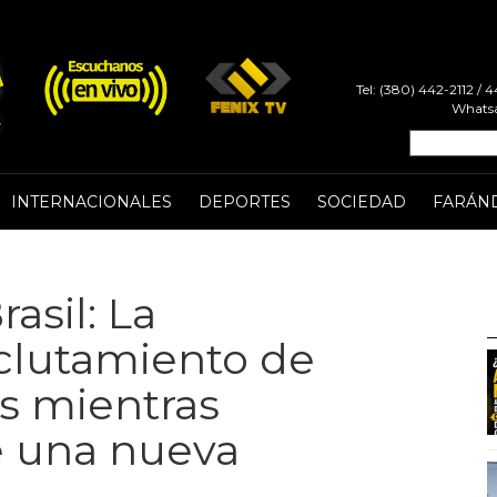
Tel: (380) 442-2112 /
Whatsa
INTERNACIONALES
DEPORTES
SOCIEDAD
FARÁN
asil: La
eclutamiento de
os mientras
e una nueva