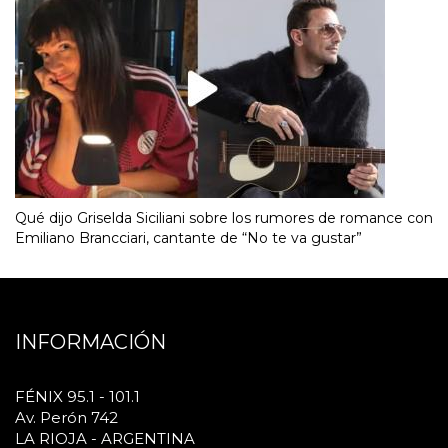
Qué dijo Griselda Siciliani sobre los rumores de romance con
Emiliano Brancciari, cantante de “No te va gustar”
INFORMACIÓN
FÉNIX 95.1 - 101.1
Av. Perón 742
LA RIOJA - ARGENTINA