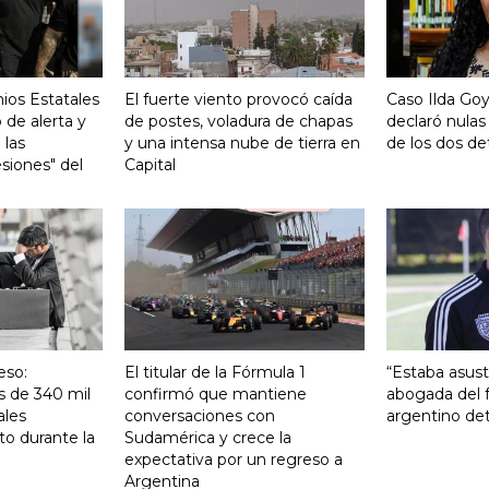
ios Estatales
El fuerte viento provocó caída
Caso Ilda Go
 de alerta y
de postes, voladura de chapas
declaró nulas
 las
y una intensa nube de tierra en
de los dos de
siones" del
Capital
eso:
El titular de la Fórmula 1
“Estaba asust
s de 340 mil
confirmó que mantiene
abogada del f
ales
conversaciones con
argentino det
to durante la
Sudamérica y crece la
expectativa por un regreso a
Argentina