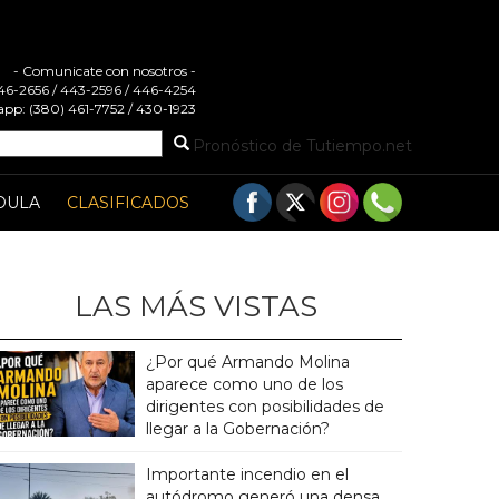
- Comunicate con nosotros -
 446-2656 / 443-2596 / 446-4254
pp: (380) 461-7752 / 430-1923
Pronóstico de Tutiempo.net
DULA
CLASIFICADOS
LAS MÁS VISTAS
¿Por qué Armando Molina
aparece como uno de los
dirigentes con posibilidades de
llegar a la Gobernación?
Importante incendio en el
autódromo generó una densa