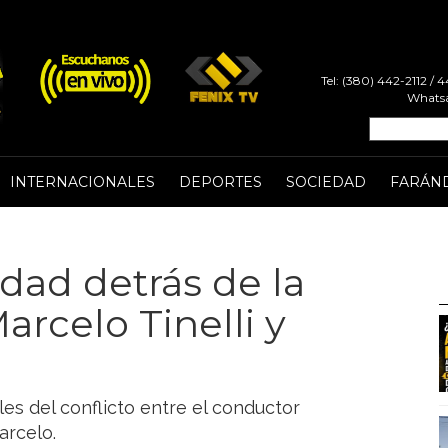
Tel: (380) 442-2112 /
Whatsa
INTERNACIONALES
DEPORTES
SOCIEDAD
FARÁN
rdad detrás de la
arcelo Tinelli y
lles del conflicto entre el conductor
arcelo.