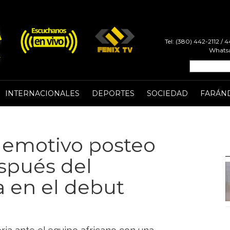
Tel: (380) 442-2112 /
Whatsa
INTERNACIONALES
DEPORTES
SOCIEDAD
FARÁN
l emotivo posteo
spués del
a en el debut