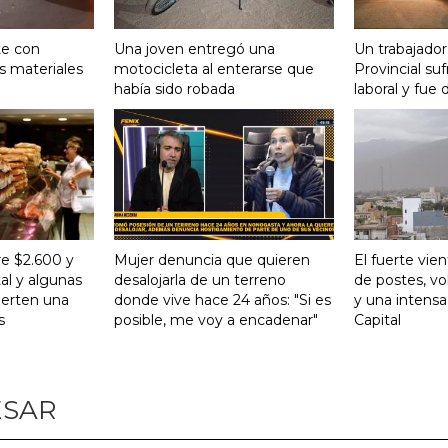
te con
Una joven entregó una
Un trabajador
s materiales
motocicleta al enterarse que
Provincial su
había sido robada
laboral y fue 
re $2.600 y
Mujer denuncia que quieren
El fuerte vie
al y algunas
desalojarla de un terreno
de postes, vo
ierten una
donde vive hace 24 años: "Si es
y una intensa
s
posible, me voy a encadenar"
Capital
ESAR