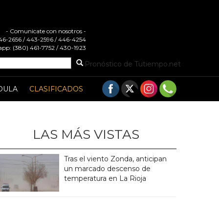
- Comunicate con nosotros -
 446-2656 / 443-2596 / 446-4254
pp: (380) 461-7752 / 430-1923
Pronóstico de Tutiempo.net
DULA
CLASIFICADOS
LAS MÁS VISTAS
Tras el viento Zonda, anticipan
un marcado descenso de
temperatura en La Rioja