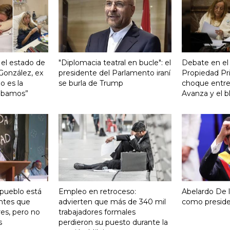
el estado de
"Diplomacia teatral en bucle": el
Debate en el
González, ex
presidente del Parlamento iraní
Propiedad Pri
o es la
se burla de Trump
choque entre
rábamos”
Avanza y el b
 pueblo está
Empleo en retroceso:
Abelardo De la
ntes que
advierten que más de 340 mil
como presid
res, pero no
trabajadores formales
s
perdieron su puesto durante la