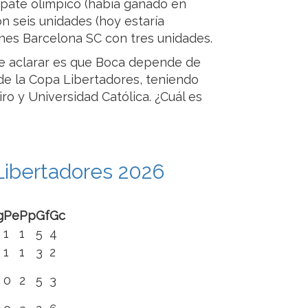
mpate olímpico (había ganado en
con seis unidades (hoy estaría
ones Barcelona SC con tres unidades.
le aclarar es que Boca depende de
l de la Copa Libertadores, teniendo
ro y Universidad Católica. ¿Cuál es
ibertadores 2026
g
Pe
Pp
Gf
Gc
1
1
5
4
1
1
3
2
0
2
5
3