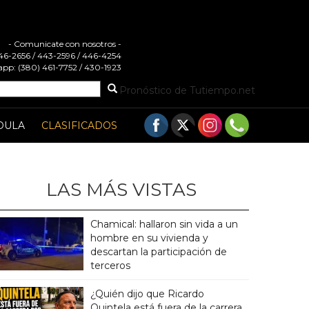
- Comunicate con nosotros -
 446-2656 / 443-2596 / 446-4254
pp: (380) 461-7752 / 430-1923
Pronóstico de Tutiempo.net
DULA
CLASIFICADOS
LAS MÁS VISTAS
Chamical: hallaron sin vida a un
hombre en su vivienda y
descartan la participación de
terceros
¿Quién dijo que Ricardo
Quintela está fuera de la carrera