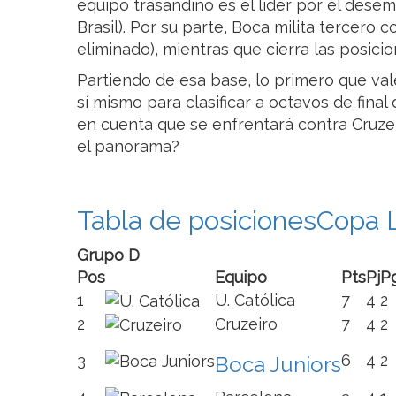
equipo trasandino es el líder por el dese
Brasil). Por su parte, Boca milita tercero 
eliminado), mientras que cierra las posici
Partiendo de esa base, lo primero que va
sí mismo para clasificar a octavos de fina
en cuenta que se enfrentará contra Cruzei
el panorama?
Tabla de posiciones
Copa L
Grupo D
Pos
Equipo
Pts
Pj
P
1
U. Católica
7
4
2
2
Cruzeiro
7
4
2
3
6
4
2
Boca Juniors