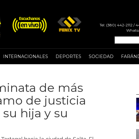
Tel: (380) 442-2112 /
Whatsa
INTERNACIONALES
DEPORTES
SOCIEDAD
FARÁN
aminata de más
mo de justicia
su hija y su