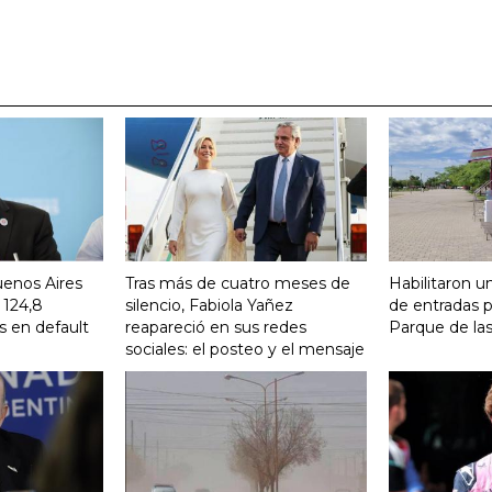
uenos Aires
Tras más de cuatro meses de
Habilitaron u
 124,8
silencio, Fabiola Yañez
de entradas p
s en default
reapareció en sus redes
Parque de la
sociales: el posteo y el mensaje