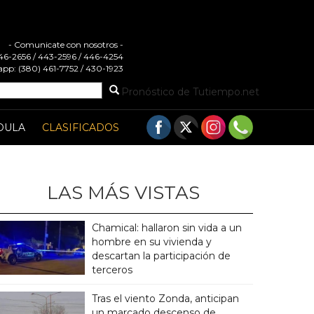
- Comunicate con nosotros -
 446-2656 / 443-2596 / 446-4254
pp: (380) 461-7752 / 430-1923
Pronóstico de Tutiempo.net
DULA
CLASIFICADOS
LAS MÁS VISTAS
Chamical: hallaron sin vida a un
hombre en su vivienda y
descartan la participación de
terceros
Tras el viento Zonda, anticipan
un marcado descenso de