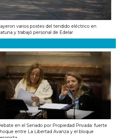
ayeron varios postes del tendido eléctrico en
atuna y trabajó personal de Edelar
ebate en el Senado por Propiedad Privada: fuerte
hoque entre La Libertad Avanza y el bloque
eronista