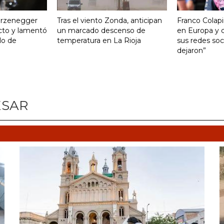
turzenegger
Tras el viento Zonda, anticipan
Franco Colapi
cto y lamentó
un marcado descenso de
en Europa y c
ulo de
temperatura en La Rioja
sus redes soci
dejaron”
ESAR