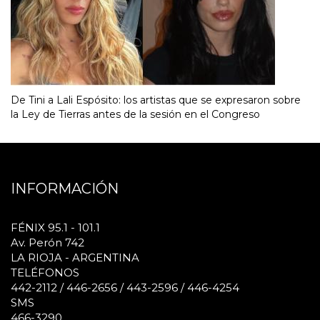
De Tini a Lali Espósito: los artistas que se expresaron sobre
la Ley de Tierras antes de la sesión en el Congreso
INFORMACIÓN
FÉNIX 95.1 - 101.1
Av. Perón 742
LA RIOJA - ARGENTINA
TELÉFONOS
442-2112 / 446-2656 / 443-2596 / 446-4254
SMS
466-3290