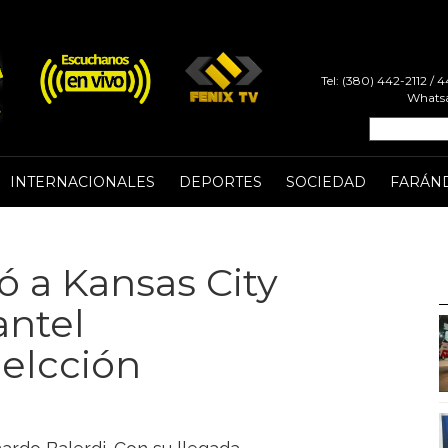
Tel: (380) 442-2112 /
Whatsa
INTERNACIONALES
DEPORTES
SOCIEDAD
FARÁN
ó a Kansas City
antel
Selcción