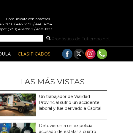
- Comunicate con nosotros -
 446-2656 / 443-2596 / 446-4254
pp: (380) 461-7752 / 430-1923
Pronóstico de Tutiempo.net
DULA
CLASIFICADOS
LAS MÁS VISTAS
Un trabajador de Vialidad
Provincial sufrió un accidente
laboral y fue derivado a Capital
Detuvieron a un ex policía
acusado de estafar a cuatro