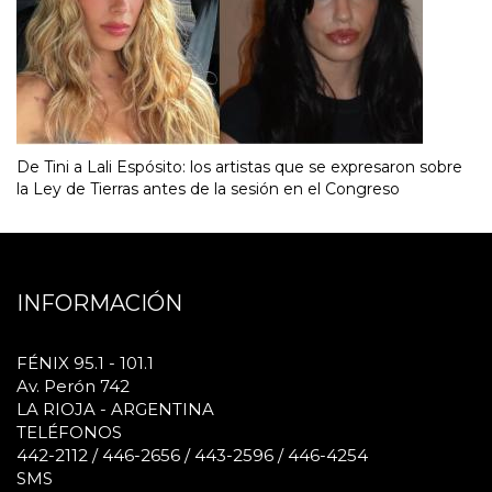
De Tini a Lali Espósito: los artistas que se expresaron sobre
la Ley de Tierras antes de la sesión en el Congreso
INFORMACIÓN
FÉNIX 95.1 - 101.1
Av. Perón 742
LA RIOJA - ARGENTINA
TELÉFONOS
442-2112 / 446-2656 / 443-2596 / 446-4254
SMS