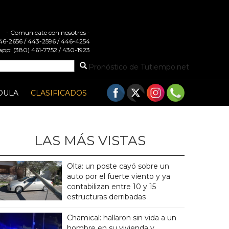
- Comunicate con nosotros -
 446-2656 / 443-2596 / 446-4254
pp: (380) 461-7752 / 430-1923
Pronóstico de Tutiempo.net
DULA
CLASIFICADOS
LAS MÁS VISTAS
Olta: un poste cayó sobre un
auto por el fuerte viento y ya
contabilizan entre 10 y 15
estructuras derribadas
Chamical: hallaron sin vida a un
hombre en su vivienda y