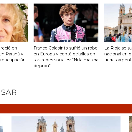
reció en
Franco Colapinto sufrió un robo
La Rioja se s
 en Paraná y
en Europa y contó detalles en
nacional en d
preocupación
sus redes sociales: “Ni la matera
tierras argent
dejaron”
ESAR