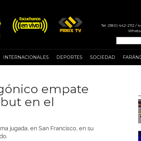
Tel: (380) 442-2112 /
Whatsa
INTERNACIONALES
DEPORTES
SOCIEDAD
FARÁN
agónico empate
ebut en el
ltima jugada, en San Francisco, en su
do.