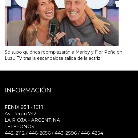
Se supo quiénes reemplazarán a Marley y Flor Peña en
Luzu TV tras la escandalosa salida de la actriz
INFORMACIÓN
FÉNIX 95.1 - 101.1
Av. Perón 742
LA RIOJA - ARGENTINA
TELÉFONOS
442-2112 / 446-2656 / 443-2596 / 446-4254