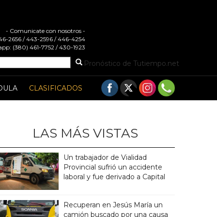
- Comunicate con nosotros -
 446-2656 / 443-2596 / 446-4254
pp: (380) 461-7752 / 430-1923
Pronóstico de Tutiempo.net
DULA
CLASIFICADOS
LAS MÁS VISTAS
Un trabajador de Vialidad
Provincial sufrió un accidente
laboral y fue derivado a Capital
Recuperan en Jesús María un
camión buscado por una causa