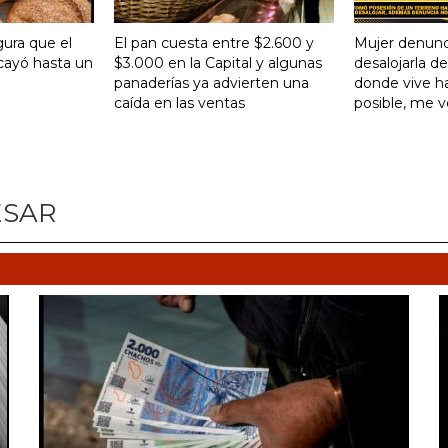
gura que el
El pan cuesta entre $2.600 y
Mujer denunc
ayó hasta un
$3.000 en la Capital y algunas
desalojarla d
panaderías ya advierten una
donde vive ha
caída en las ventas
posible, me 
ESAR