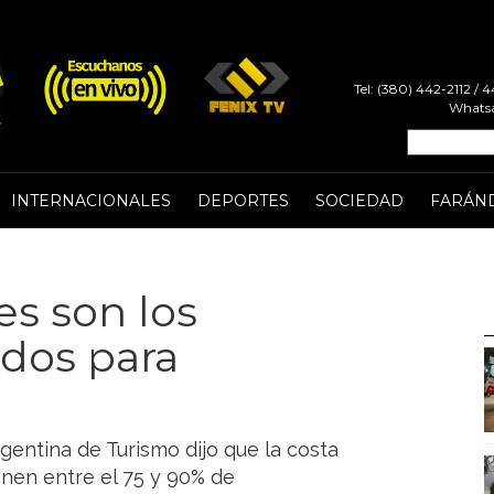
Tel: (380) 442-2112 /
Whatsa
INTERNACIONALES
DEPORTES
SOCIEDAD
FARÁN
es son los
idos para
gentina de Turismo dijo que la costa
enen entre el 75 y 90% de