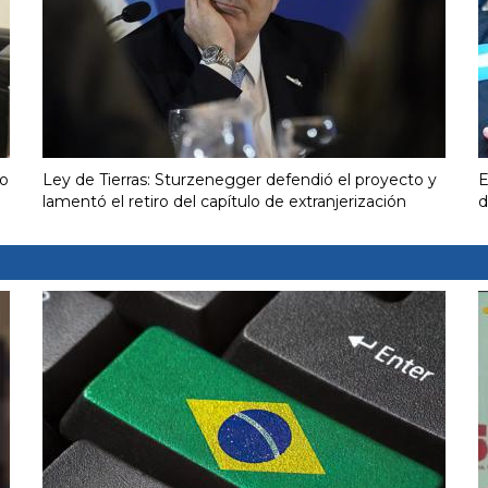
ro
Ley de Tierras: Sturzenegger defendió el proyecto y
E
lamentó el retiro del capítulo de extranjerización
d