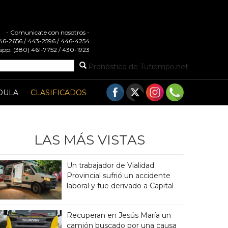
- Comunicate con nosotros -
 446-2656 / 443-2596 / 446-4254
pp: (380) 461-7752 / 430-1923
Pronóstico de Tutiempo.net
DULA
CLASIFICADOS
LAS MÁS VISTAS
Un trabajador de Vialidad
Provincial sufrió un accidente
laboral y fue derivado a Capital
Recuperan en Jesús María un
camión buscado por una causa