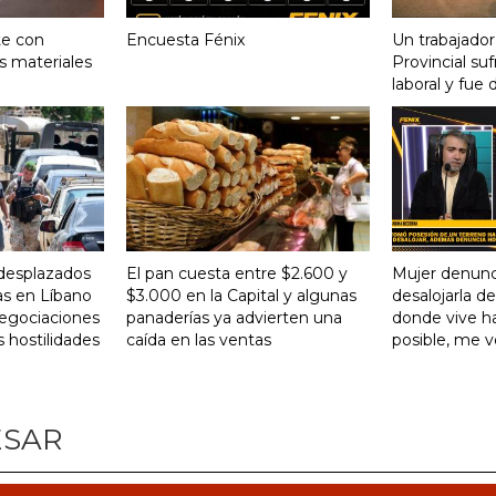
te con
Encuesta Fénix
Un trabajador
s materiales
Provincial su
laboral y fue 
desplazados
El pan cuesta entre $2.600 y
Mujer denunc
as en Líbano
$3.000 en la Capital y algunas
desalojarla d
negociaciones
panaderías ya advierten una
donde vive ha
s hostilidades
caída en las ventas
posible, me 
ESAR