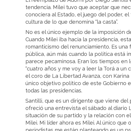
tendencia. Milei tuvo que aceptar que ne
conociera al Estado, el juego del poder, e
cultura de lo que denomina “la casta”.
No es el único ejemplo de la imposición de 
Cuando Milei iba hacia la presidencia, es
romanticismo del renunciamiento. Es una f
pública, aún más cuando la política está 
parece pecaminosa. Eran los tiempos en lo
“cuatro años y me voy a leer la Torá a un 
el coro de La Libertad Avanza, con Karina 
único objetivo político de este Gobierno e
todas las presidencias.
Santilli, que es un dirigente que viene del
ofreció una entrevista el sábado al diari
situación de su partido y la relación con 
Milei. Mi líder ahora es Milei. Al único qu
periodistas me están planteando es un p