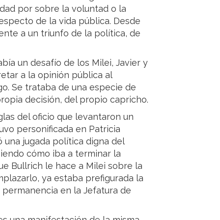
idad por sobre la voluntad o la
especto de la vida pública. Desde
nte a un triunfo de la política, de
bía un desafío de los Milei, Javier y
etar a la opinión pública al
go. Se trataba de una especie de
propia decisión, del propio capricho.
glas del oficio que levantaron un
uvo personificada en Patricia
ó una jugada política digna del
iendo cómo iba a terminar la
e Bullrich le hace a Milei sobre la
plazarlo, ya estaba prefigurada la
u permanencia en la Jefatura de
 es una manifestación de la misma