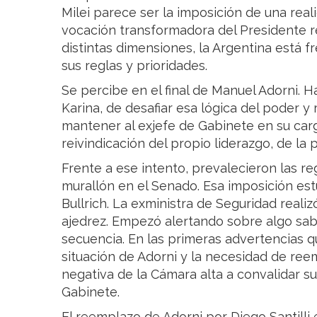
Milei parece ser la imposición de una real
vocación transformadora del Presidente r
distintas dimensiones, la Argentina está fre
sus reglas y prioridades.
Se percibe en el final de Manuel Adorni. Ha
Karina, de desafiar esa lógica del poder y r
mantener al exjefe de Gabinete en su car
reivindicación del propio liderazgo, de la 
Frente a ese intento, prevalecieron las re
murallón en el Senado. Esa imposición est
Bullrich. La exministra de Seguridad realiz
ajedrez. Empezó alertando sobre algo sab
secuencia. En las primeras advertencias qu
situación de Adorni y la necesidad de reem
negativa de la Cámara alta a convalidar s
Gabinete.
El reemplazo de Adorni por Diego Santilli