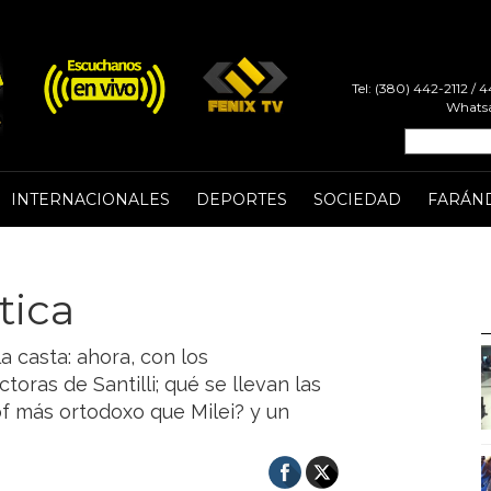
Tel: (380) 442-2112 /
Whatsa
INTERNACIONALES
DEPORTES
SOCIEDAD
FARÁN
tica
a casta: ahora, con los
oras de Santilli; qué se llevan las
llof más ortodoxo que Milei? y un