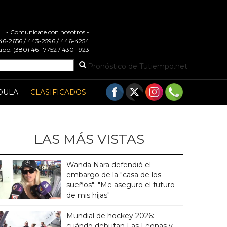
- Comunicate con nosotros -
 446-2656 / 443-2596 / 446-4254
pp: (380) 461-7752 / 430-1923
Pronóstico de Tutiempo.net
DULA
CLASIFICADOS
LAS MÁS VISTAS
Wanda Nara defendió el
embargo de la "casa de los
sueños": "Me aseguro el futuro
de mis hijas"
Mundial de hockey 2026:
cuándo debutan Las Leonas y