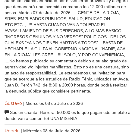
aumento salarial anunciado por el Gobierno provincial y aseguró
que demandará una inversión cercana a los 12.000 millones de
pesos. Martes 07 de Julio de 2026..... GENTE DE LA RIOJA,
SRES. EMPLEADOS PUBLICOS, SALUD, EDUCACION..
ETC.ETC..,..!!! HASTA CUANDO VAN A TOLERAR EL
AVASALLAMIENTO DE SUS DERECHOS, A LO MAS BASICO,
"INGRESOS GENUINOS Y NO VERSOS" POLITICOS.. DE LOS
CUALEXS "YA NOS TIENEN HARTOS A TODOS".., BASTA DE
HECHARLE LA CULPA AL GOBIERNO NACIONAL "NADIE, ACA
EN LA RIOJA" LES CREE....!!!! SOLO, Y POR CONVENIENCIA,
....No hemos publicado su comentario debido a su alto grado de
agresividad y/o injurias manifiestas. Esto no es una censura, sino
un acto de responsabilidad. Le extendemos una invitación para
que se acerque a los estudios de Radio Fénix, ubicados en Avda.
Juan D. Perón 742, de 8:30 a 20:00 horas, donde podrá realizar
la denuncia pública que considere pertinente.
Gustavo
| Miércoles 08 de Julio de 2026
Sos un chanta, Herrera. 50.000 es lo que pagan uds un plato a
donde van a comer. ES UNA MISERIA.
Ponele
| Miércoles 08 de Julio de 2026