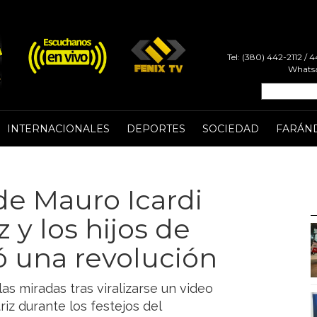
Tel: (380) 442-2112 /
Whatsa
INTERNACIONALES
DEPORTES
SOCIEDAD
FARÁN
 de Mauro Icardi
 y los hijos de
tó una revolución
as miradas tras viralizarse un video
triz durante los festejos del