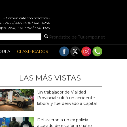
- Comunicate con nosotros -
 446-2656 / 443-2596 / 446-4254
pp: (380) 461-7752 / 430-1923
Pronóstico de Tutiempo.net
DULA
CLASIFICADOS
LAS MÁS VISTAS
Un trabajador de Vialidad
Provincial sufrió un accidente
laboral y fue derivado a Capital
Detuvieron a un ex policía
acusado de estafar a cuatro