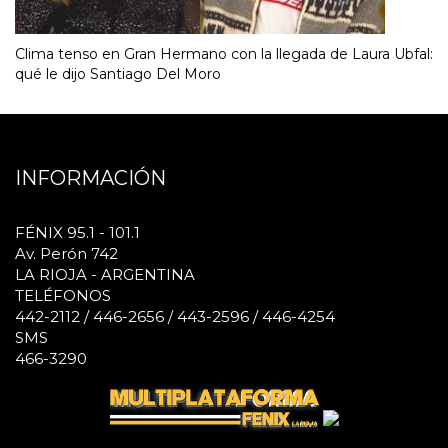
Clima tenso en Gran Hermano con la llegada de Laura Ubfal:
qué le dijo Santiago Del Moro
INFORMACIÓN
FÉNIX 95.1 - 101.1
Av. Perón 742
LA RIOJA - ARGENTINA
TELÉFONOS
442-2112 / 446-2656 / 443-2596 / 446-4254
SMS
466-3290