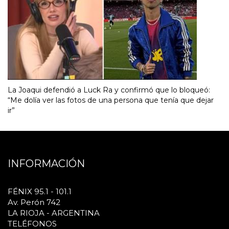
La Joaqui defendió a Luck Ra y confirmó que lo bloqueó:
“Me dolía ver las fotos de una persona que tenía que dejar
ir”
INFORMACIÓN
FÉNIX 95.1 - 101.1
Av. Perón 742
LA RIOJA - ARGENTINA
TELÉFONOS