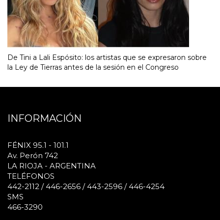
De Tini a Lali Espósito: los artistas que se expresaron sobre
la Ley de Tierras antes de la sesión en el Congreso
INFORMACIÓN
FÉNIX 95.1 - 101.1
Av. Perón 742
LA RIOJA - ARGENTINA
TELÉFONOS
442-2112 / 446-2656 / 443-2596 / 446-4254
SMS
466-3290