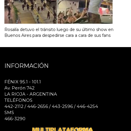
Rosalía detuvo el tránsito luego de su último show en
Buenos Aires para despedirse cara a cara de sus fans
INFORMACIÓN
FÉNIX 95.1 - 101.1
Av. Perón 742
LA RIOJA - ARGENTINA
TELÉFONOS
442-2112 / 446-2656 / 443-2596 / 446-4254
SMS
466-3290