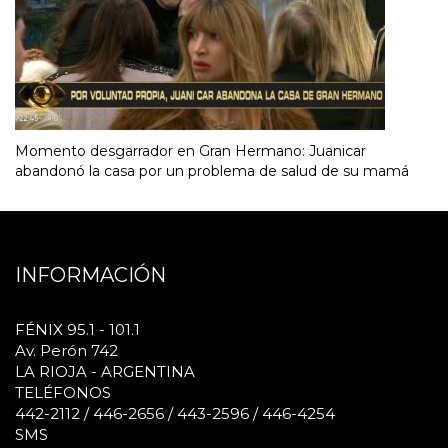
Momento desgarrador en Gran Hermano: Juanicar
abandonó la casa por un problema de salud de su mamá
INFORMACIÓN
FÉNIX 95.1 - 101.1
Av. Perón 742
LA RIOJA - ARGENTINA
TELÉFONOS
442-2112 / 446-2656 / 443-2596 / 446-4254
SMS