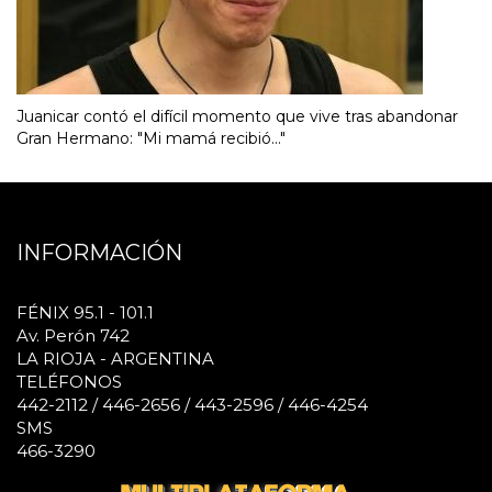
Juanicar contó el difícil momento que vive tras abandonar
Gran Hermano: "Mi mamá recibió..."
INFORMACIÓN
FÉNIX 95.1 - 101.1
Av. Perón 742
LA RIOJA - ARGENTINA
TELÉFONOS
442-2112 / 446-2656 / 443-2596 / 446-4254
SMS
466-3290