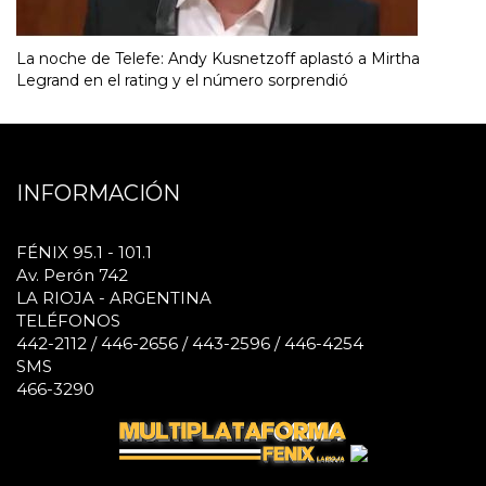
La noche de Telefe: Andy Kusnetzoff aplastó a Mirtha
Legrand en el rating y el número sorprendió
INFORMACIÓN
FÉNIX 95.1 - 101.1
Av. Perón 742
LA RIOJA - ARGENTINA
TELÉFONOS
442-2112 / 446-2656 / 443-2596 / 446-4254
SMS
466-3290