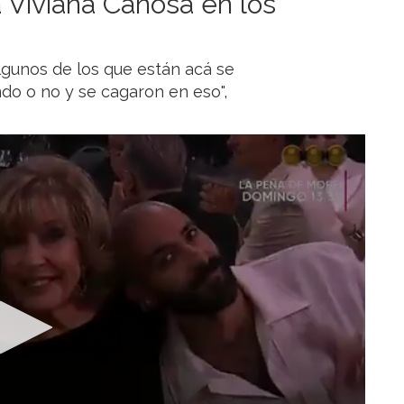
a Viviana Canosa en los
gunos de los que están acá se
do o no y se cagaron en eso",