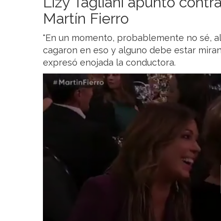
Lizy Tagliani apuntó contr
Martín Fierro
"En un momento, probablemente no sé, al
cagaron en eso y alguno debe estar miran
expresó enojada la conductora.