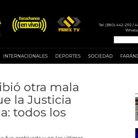
Tel: (380) 442-2112 /
Whatsa
INTERNACIONALES
DEPORTES
SOCIEDAD
FARÁN
ibió otra mala
e la Justicia
a: todos los