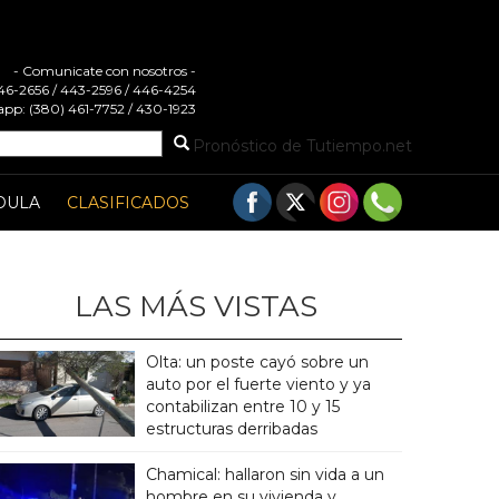
- Comunicate con nosotros -
 446-2656 / 443-2596 / 446-4254
pp: (380) 461-7752 / 430-1923
Pronóstico de Tutiempo.net
DULA
CLASIFICADOS
LAS MÁS VISTAS
Olta: un poste cayó sobre un
auto por el fuerte viento y ya
contabilizan entre 10 y 15
estructuras derribadas
Chamical: hallaron sin vida a un
hombre en su vivienda y