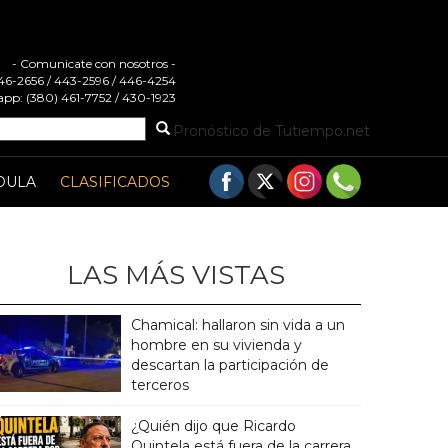
- Comunicate con nosotros -
 446-2656 / 443-2596 / 446-4254
pp: (380) 461-7752 / 430-1923
Pronóstico de Tutiempo.net
DULA
CLASIFICADOS
LAS MÁS VISTAS
Chamical: hallaron sin vida a un
hombre en su vivienda y
descartan la participación de
terceros
¿Quién dijo que Ricardo
Quintela está fuera de la carrera