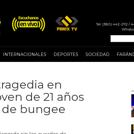
Tel: (380) 442-2112 /
Whatsa
INTERNACIONALES
DEPORTES
SOCIEDAD
FARÁN
tragedia en
oven de 21 años
o de bungee