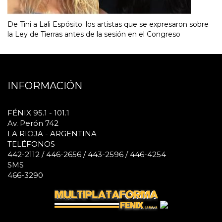
De Tini a Lali Espósito: los artistas que se expresaron sobre
la Ley de Tierras antes de la sesión en el Congreso
INFORMACIÓN
FÉNIX 95.1 - 101.1
Av. Perón 742
LA RIOJA - ARGENTINA
TELÉFONOS
442-2112 / 446-2656 / 443-2596 / 446-4254
SMS
466-3290