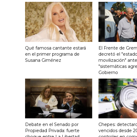
Qué famosa cantante estará
El Frente de Grem
en el primer programa de
decretó el "estado
Susana Giménez
movilización" ante
"sistemáticas agre
Gobierno
Debate en el Senado por
Chepes: detectar
Propiedad Privada: fuerte
vencidos desde 2
choque entre La Libertad
controles en com