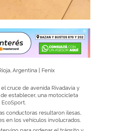
ioja, Argentina | Fenix
 el cruce de avenida Rivadavia y
n de establecer, una motocicleta
 EcoSport.
s conductoras resultaron ilesas,
s en los vehículos involucrados.
ntervino para ordenar el tránsito y