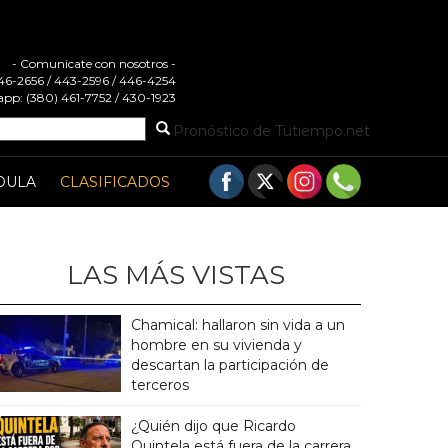
- Comunicate con nosotros -
 446-2656 / 443-2596 / 446-4254
pp: (380) 461-7752 / 430-1923
Pronóstico de Tutiempo.net
DULA
CLASIFICADOS
LAS MÁS VISTAS
Chamical: hallaron sin vida a un
hombre en su vivienda y
descartan la participación de
terceros
¿Quién dijo que Ricardo
Quintela está fuera de la carrera