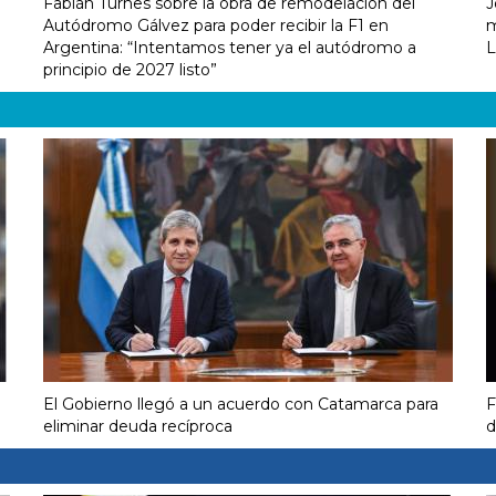
Fabián Turnes sobre la obra de remodelación del
J
Autódromo Gálvez para poder recibir la F1 en
m
Argentina: “Intentamos tener ya el autódromo a
L
principio de 2027 listo”
El Gobierno llegó a un acuerdo con Catamarca para
F
eliminar deuda recíproca
d