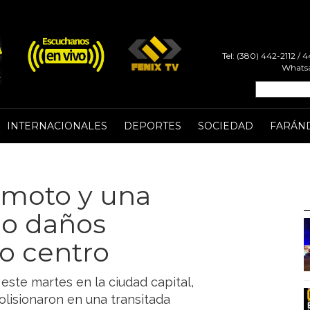
Tel: (380) 442-2112 /
Whatsa
INTERNACIONALES
DEPORTES
SOCIEDAD
FARÁN
 moto y una
lo daños
o centro
e este martes en la ciudad capital,
lisionaron en una transitada