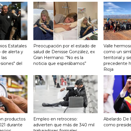
ios Estatales
Preocupación por el estado de
Valle hermoso
 de alerta y
salud de Denisse González, ex
como un sim
 las
Gran Hermano: “No es la
territorial y s
siones" del
noticia que esperábamos”
precedente hi
Rioja
on productos
Empleo en retroceso:
Abelardo De la
021 durante
advierten que más de 340 mil
como presid
ercios
trabajadores formales