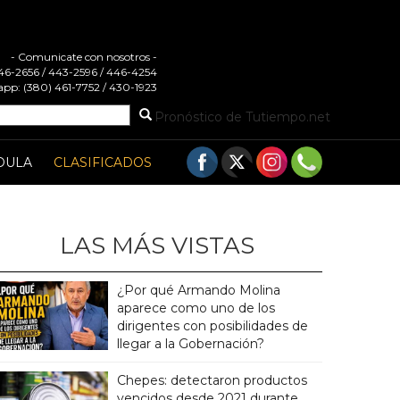
- Comunicate con nosotros -
 446-2656 / 443-2596 / 446-4254
pp: (380) 461-7752 / 430-1923
Pronóstico de Tutiempo.net
DULA
CLASIFICADOS
LAS MÁS VISTAS
¿Por qué Armando Molina
aparece como uno de los
dirigentes con posibilidades de
llegar a la Gobernación?
Chepes: detectaron productos
vencidos desde 2021 durante