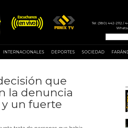
Tel: (380) 442-2112 /
Whatsa
INTERNACIONALES
DEPORTES
SOCIEDAD
FARÁN
 decisión que
on la denuncia
 y un fuerte