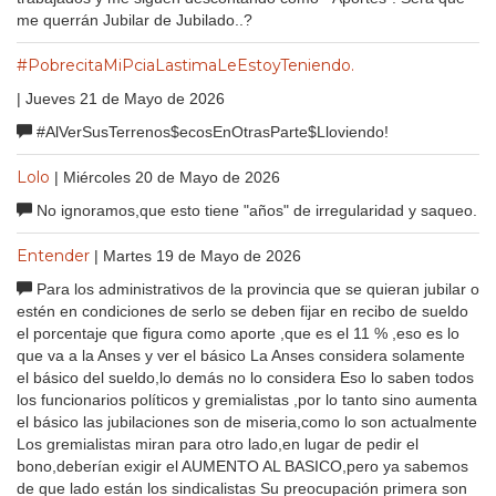
me querrán Jubilar de Jubilado..?
#PobrecitaMiPciaLastimaLeEstoyTeniendo.
| Jueves 21 de Mayo de 2026
#AlVerSusTerrenos$ecosEnOtrasParte$Lloviendo!
Lolo
| Miércoles 20 de Mayo de 2026
No ignoramos,que esto tiene "años" de irregularidad y saqueo.
Entender
| Martes 19 de Mayo de 2026
Para los administrativos de la provincia que se quieran jubilar o
estén en condiciones de serlo se deben fijar en recibo de sueldo
el porcentaje que figura como aporte ,que es el 11 % ,eso es lo
que va a la Anses y ver el básico La Anses considera solamente
el básico del sueldo,lo demás no lo considera Eso lo saben todos
los funcionarios políticos y gremialistas ,por lo tanto sino aumenta
el básico las jubilaciones son de miseria,como lo son actualmente
Los gremialistas miran para otro lado,en lugar de pedir el
bono,deberían exigir el AUMENTO AL BASICO,pero ya sabemos
de que lado están los sindicalistas Su preocupación primera son