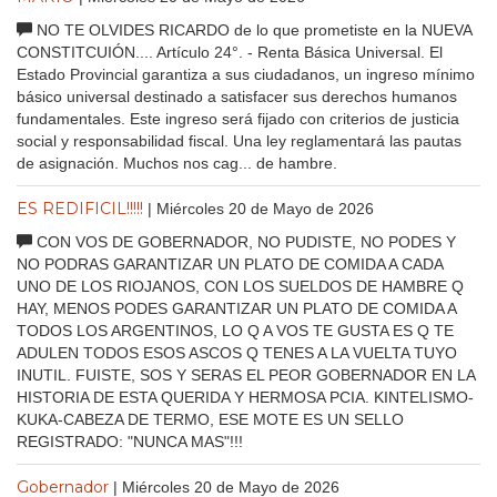
NO TE OLVIDES RICARDO de lo que prometiste en la NUEVA
CONSTITCUIÓN.... Artículo 24°. - Renta Básica Universal. El
Estado Provincial garantiza a sus ciudadanos, un ingreso mínimo
básico universal destinado a satisfacer sus derechos humanos
fundamentales. Este ingreso será fijado con criterios de justicia
social y responsabilidad fiscal. Una ley reglamentará las pautas
de asignación. Muchos nos cag... de hambre.
ES REDIFICIL!!!!!
| Miércoles 20 de Mayo de 2026
CON VOS DE GOBERNADOR, NO PUDISTE, NO PODES Y
NO PODRAS GARANTIZAR UN PLATO DE COMIDA A CADA
UNO DE LOS RIOJANOS, CON LOS SUELDOS DE HAMBRE Q
HAY, MENOS PODES GARANTIZAR UN PLATO DE COMIDA A
TODOS LOS ARGENTINOS, LO Q A VOS TE GUSTA ES Q TE
ADULEN TODOS ESOS ASCOS Q TENES A LA VUELTA TUYO
INUTIL. FUISTE, SOS Y SERAS EL PEOR GOBERNADOR EN LA
HISTORIA DE ESTA QUERIDA Y HERMOSA PCIA. KINTELISMO-
KUKA-CABEZA DE TERMO, ESE MOTE ES UN SELLO
REGISTRADO: "NUNCA MAS"!!!
Gobernador
| Miércoles 20 de Mayo de 2026