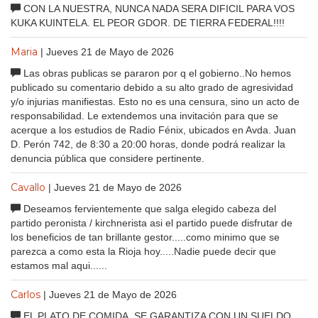
CON LA NUESTRA, NUNCA NADA SERA DIFICIL PARA VOS
KUKA KUINTELA. EL PEOR GDOR. DE TIERRA FEDERAL!!!!
Maria
| Jueves 21 de Mayo de 2026
Las obras publicas se pararon por q el gobierno..No hemos
publicado su comentario debido a su alto grado de agresividad
y/o injurias manifiestas. Esto no es una censura, sino un acto de
responsabilidad. Le extendemos una invitación para que se
acerque a los estudios de Radio Fénix, ubicados en Avda. Juan
D. Perón 742, de 8:30 a 20:00 horas, donde podrá realizar la
denuncia pública que considere pertinente.
Cavallo
| Jueves 21 de Mayo de 2026
Deseamos fervientemente que salga elegido cabeza del
partido peronista / kirchnerista asi el partido puede disfrutar de
los beneficios de tan brillante gestor.....como minimo que se
parezca a como esta la Rioja hoy.....Nadie puede decir que
estamos mal aqui......
Carlos
| Jueves 21 de Mayo de 2026
EL PLATO DE COMIDA, SE GARANTIZA CON UN SUELDO