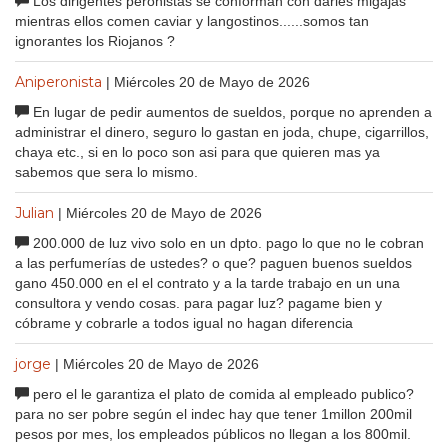
Los dirigentes peronistas se conforman con darles migajas
mientras ellos comen caviar y langostinos......somos tan
ignorantes los Riojanos ?
Aniperonista
| Miércoles 20 de Mayo de 2026
En lugar de pedir aumentos de sueldos, porque no aprenden a
administrar el dinero, seguro lo gastan en joda, chupe, cigarrillos,
chaya etc., si en lo poco son asi para que quieren mas ya
sabemos que sera lo mismo.
Julian
| Miércoles 20 de Mayo de 2026
200.000 de luz vivo solo en un dpto. pago lo que no le cobran
a las perfumerías de ustedes? o que? paguen buenos sueldos
gano 450.000 en el el contrato y a la tarde trabajo en un una
consultora y vendo cosas. para pagar luz? pagame bien y
cóbrame y cobrarle a todos igual no hagan diferencia
jorge
| Miércoles 20 de Mayo de 2026
pero el le garantiza el plato de comida al empleado publico?
para no ser pobre según el indec hay que tener 1millon 200mil
pesos por mes, los empleados públicos no llegan a los 800mil.