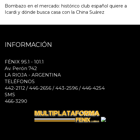
Bombazo en el mercado: histórico club español quiere a
Icardi y dónde busca casa con la China Suárez
INFORMACIÓN
FÉNIX 95.1 - 101.1
Av. Perón 742
LA RIOJA - ARGENTINA
TELÉFONOS
442-2112 / 446-2656 / 443-2596 / 446-4254
SMS
466-3290