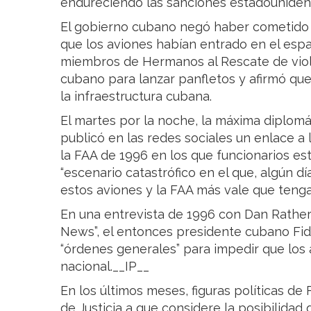
endureciendo las sanciones estadouniden
El gobierno cubano negó haber cometido i
que los aviones habían entrado en el esp
miembros de Hermanos al Rescate de viol
cubano para lanzar panfletos y afirmó qu
la infraestructura cubana.
El martes por la noche, la máxima diplomá
publicó en las redes sociales un enlace a
la FAA de 1996 en los que funcionarios e
“escenario catastrófico en el que, algún d
estos aviones y la FAA más vale que teng
En una entrevista de 1996 con Dan Rather
News”, el entonces presidente cubano Fid
“órdenes generales” para impedir que los a
nacional.__IP__
En los últimos meses, figuras políticas de
de Justicia a que considere la posibilidad 