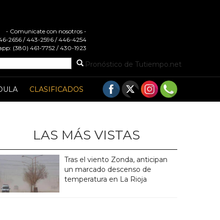
- Comunicate con nosotros -
 446-2656 / 443-2596 / 446-4254
pp: (380) 461-7752 / 430-1923
Pronóstico de Tutiempo.net
DULA
CLASIFICADOS
LAS MÁS VISTAS
Tras el viento Zonda, anticipan
un marcado descenso de
temperatura en La Rioja