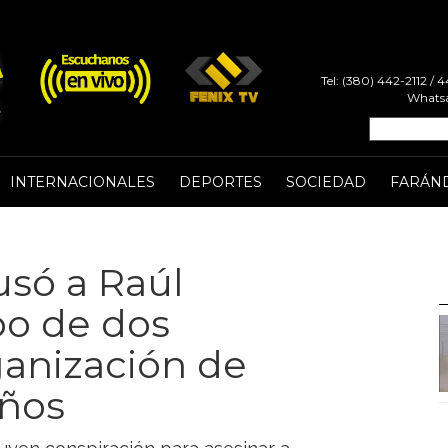
Tel: (380) 442-2112 /
Whatsa
INTERNACIONALES
DEPORTES
SOCIEDAD
FARÁN
usó a Raúl
bo de dos
ganización de
años