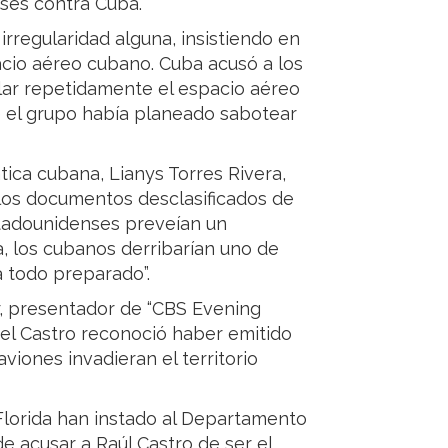
ses contra Cuba.
rregularidad alguna, insistiendo en
acio aéreo cubano. Cuba acusó a los
ar repetidamente el espacio aéreo
e el grupo había planeado sabotear
tica cubana, Lianys Torres Rivera,
 los documentos desclasificados de
stadounidenses preveían un
ía, los cubanos derribarían uno de
a todo preparado”.
, presentador de “CBS Evening
el Castro reconoció haber emitido
viones invadieran el territorio
 Florida han instado al Departamento
de acusar a Raúl Castro de ser el