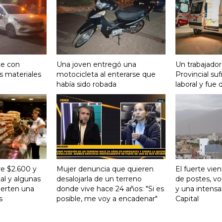
te con
Una joven entregó una
Un trabajador
s materiales
motocicleta al enterarse que
Provincial su
había sido robada
laboral y fue 
re $2.600 y
Mujer denuncia que quieren
El fuerte vie
al y algunas
desalojarla de un terreno
de postes, vo
ierten una
donde vive hace 24 años: "Si es
y una intensa
s
posible, me voy a encadenar"
Capital