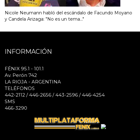
Nicole Neumann habló del escándalo de Facundo Moyano
y Candela Arizaga: "No es un tema..."
INFORMACIÓN
FÉNIX 95.1 - 101.1
Av. Perón 742
LA RIOJA - ARGENTINA
TELÉFONOS
442-2112 / 446-2656 / 443-2596 / 446-4254
SMS
466-3290