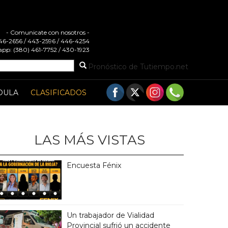
- Comunicate con nosotros -
 446-2656 / 443-2596 / 446-4254
pp: (380) 461-7752 / 430-1923
Pronóstico de Tutiempo.net
DULA
CLASIFICADOS
LAS MÁS VISTAS
Encuesta Fénix
Un trabajador de Vialidad
Provincial sufrió un accidente