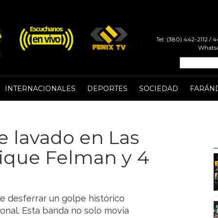
Tel: (380) 442-2112 /
Whatsa
INTERNACIONALES
DEPORTES
SOCIEDAD
FARÁN
e lavado en Las
uique Felman y 4
e desferrar un golpe histórico
ional. Esta banda no solo movía