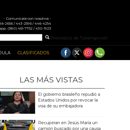
- Comunicate con nosotros -
 446-2656 / 443-2596 / 446-4254
pp: (380) 461-7752 / 430-1923
Pronóstico de Tutiempo.net
DULA
CLASIFICADOS
LAS MÁS VISTAS
El gobierno brasileño repudió a
Estados Unidos por revocar la
visa de su embajadora
Recuperan en Jesús María un
camión buscado por una causa