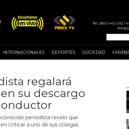
Tel: (380) 442-2112 /
Whatsa
INTERNACIONALES
DEPORTES
SOCIEDAD
FARÁN
ista regalará
y en su descargo
conductor
econocido periodista reveló que
en criticar a uno de sus colegas.