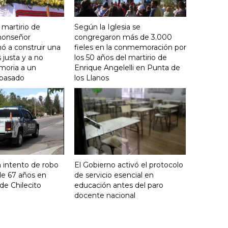
 martirio de
Según la Iglesia se
 monseñor
congregaron más de 3.000
ó a construir una
fieles en la conmemoración por
justa y a no
los 50 años del martirio de
moria a un
Enrique Angelelli en Punta de
 pasado
los Llanos
 intento de robo
El Gobierno activó el protocolo
de 67 años en
de servicio esencial en
de Chilecito
educación antes del paro
docente nacional