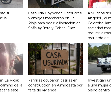
stó su
Caso Ilda Goyochea: Familiares
A 50 años del
e la
y amigos marcharon en La
Angelelli, el
Rioja para pedir la liberación de
Colombo llam
Sofía Agüero y Gabriel Díaz
sociedad más 
reducir la me
recuerdo del
n La Rioja:
Familias ocuparon casillas en
Investigan un
 camino de la
construcción en Aimogasta por
a una mujer 
acar a este
falta de vivienda
pleno centro 