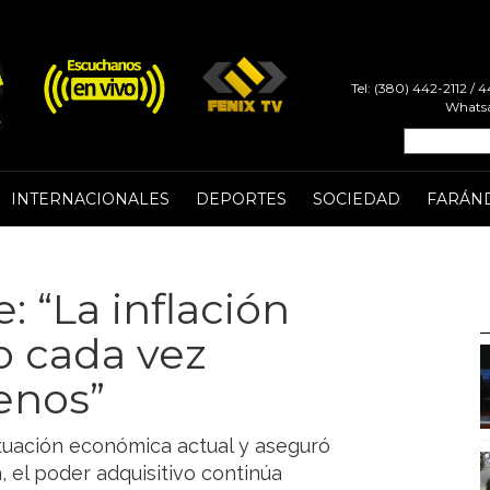
Tel: (380) 442-2112 /
Whatsa
INTERNACIONALES
DEPORTES
SOCIEDAD
FARÁN
 “La inflación
no cada vez
enos”
situación económica actual y aseguró
, el poder adquisitivo continúa