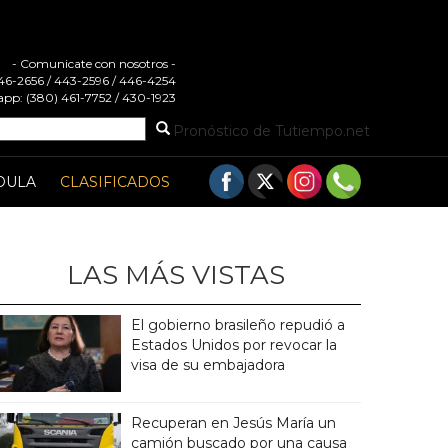
- Comunicate con nosotros -
 446-2656 / 443-2596 / 446-4254
pp: (380) 461-7752 / 430-1923
Pronóstico de Tutiempo.net
DULA
CLASIFICADOS
LAS MÁS VISTAS
El gobierno brasileño repudió a
Estados Unidos por revocar la
visa de su embajadora
Recuperan en Jesús María un
camión buscado por una causa