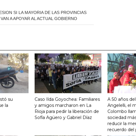
ION SI LA MAYORIA DE LAS PROVINCIAS
VAN A APOYAR AL ACTUAL GOBIERNO
stó su
Caso Ilda Goyochea: Familiares
A 50 años del
e la
y amigos marcharon en La
Angelelli, el
Rioja para pedir la liberación de
Colombo llam
Sofía Agüero y Gabriel Díaz
sociedad más 
reducir la me
recuerdo del