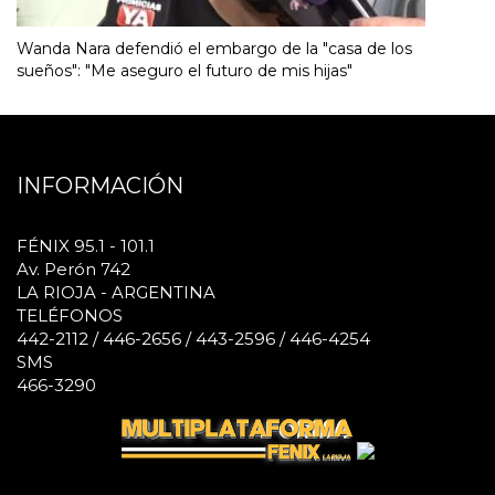
Wanda Nara defendió el embargo de la "casa de los
sueños": "Me aseguro el futuro de mis hijas"
INFORMACIÓN
FÉNIX 95.1 - 101.1
Av. Perón 742
LA RIOJA - ARGENTINA
TELÉFONOS
442-2112 / 446-2656 / 443-2596 / 446-4254
SMS
466-3290