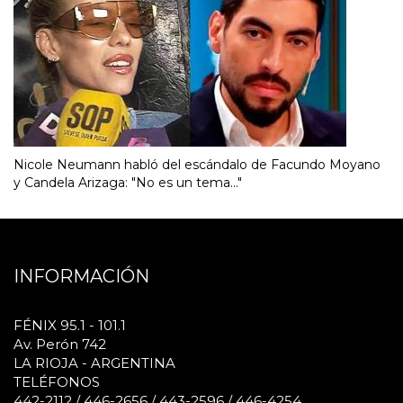
Nicole Neumann habló del escándalo de Facundo Moyano
y Candela Arizaga: "No es un tema..."
INFORMACIÓN
FÉNIX 95.1 - 101.1
Av. Perón 742
LA RIOJA - ARGENTINA
TELÉFONOS
442-2112 / 446-2656 / 443-2596 / 446-4254