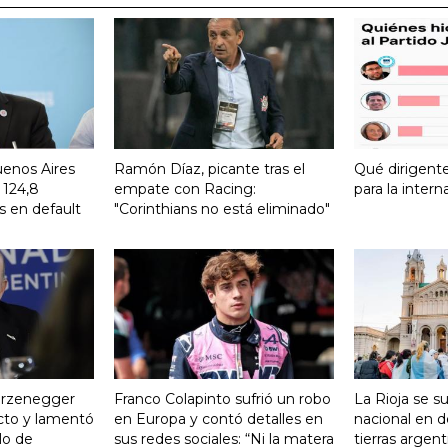
uenos Aires
Ramón Díaz, picante tras el
Qué dirigent
 124,8
empate con Racing:
para la intern
s en default
"Corinthians no está eliminado"
turzenegger
Franco Colapinto sufrió un robo
La Rioja se s
cto y lamentó
en Europa y contó detalles en
nacional en d
ulo de
sus redes sociales: “Ni la matera
tierras argent