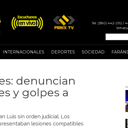
Tel: (380) 442-2112 /
Whatsa
INTERNACIONALES
DEPORTES
SOCIEDAD
FARÁN
es: denuncian
es y golpes a
n Luis sin orden judicial. Los
 presentaban lesiones compatibles