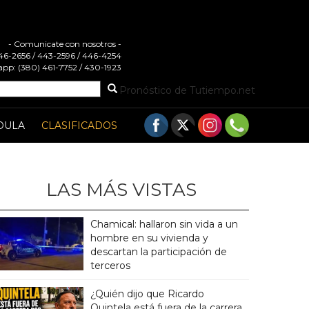
- Comunicate con nosotros -
 446-2656 / 443-2596 / 446-4254
pp: (380) 461-7752 / 430-1923
Pronóstico de Tutiempo.net
DULA
CLASIFICADOS
LAS MÁS VISTAS
Chamical: hallaron sin vida a un
hombre en su vivienda y
descartan la participación de
terceros
¿Quién dijo que Ricardo
Quintela está fuera de la carrera