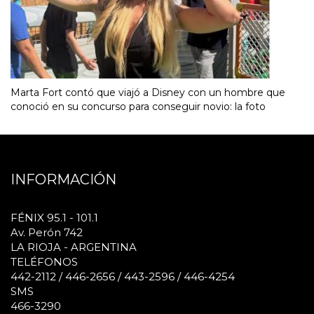
Marta Fort contó que viajó a Disney con un hombre que
conoció en su concurso para conseguir novio: la foto
INFORMACIÓN
FÉNIX 95.1 - 101.1
Av. Perón 742
LA RIOJA - ARGENTINA
TELÉFONOS
442-2112 / 446-2656 / 443-2596 / 446-4254
SMS
466-3290