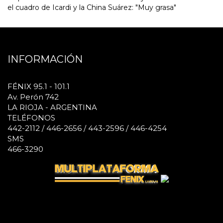
el cuadro de Icardi y la China Suárez: "Muy grasa"
INFORMACIÓN
FÉNIX 95.1 - 101.1
Av. Perón 742
LA RIOJA - ARGENTINA
TELÉFONOS
442-2112 / 446-2656 / 443-2596 / 446-4254
SMS
466-3290