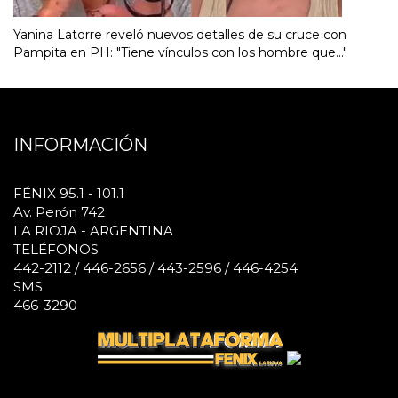
Yanina Latorre reveló nuevos detalles de su cruce con
Pampita en PH: "Tiene vínculos con los hombre que..."
INFORMACIÓN
FÉNIX 95.1 - 101.1
Av. Perón 742
LA RIOJA - ARGENTINA
TELÉFONOS
442-2112 / 446-2656 / 443-2596 / 446-4254
SMS
466-3290