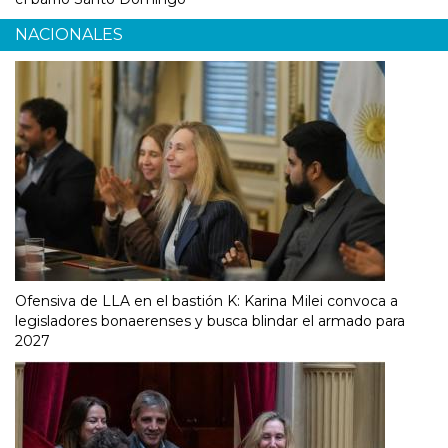
NACIONALES
Ofensiva de LLA en el bastión K: Karina Milei convoca a
legisladores bonaerenses y busca blindar el armado para
2027