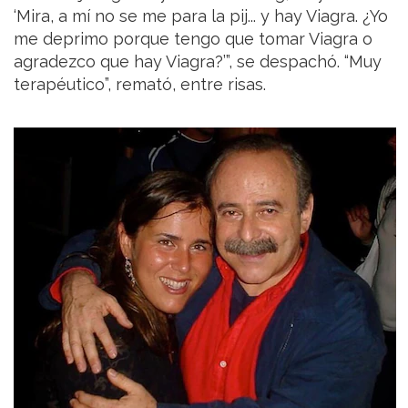
‘Mira, a mí no se me para la pij... y hay Viagra. ¿Yo
me deprimo porque tengo que tomar Viagra o
agradezco que hay Viagra?’”, se despachó. “Muy
terapéutico”, remató, entre risas.