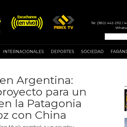
Tel: (380) 442-2112 /
Whatsa
INTERNACIONALES
DEPORTES
SOCIEDAD
FARÁN
en Argentina:
proyecto para un
en la Patagonia
oz con China