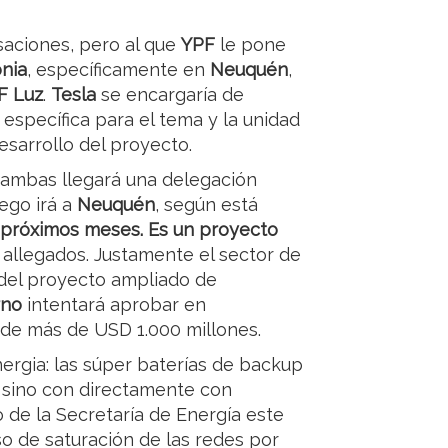
saciones, pero al que
YPF
le pone
nia
, específicamente en
Neuquén
,
F Luz
.
Tesla
se encargaría de
específica para el tema y la unidad
esarrollo del proyecto.
e ambas llegará una delegación
ego irá a
Neuquén
, según está
s próximos meses. Es un proyecto
n allegados. Justamente el sector de
 del proyecto ampliado de
rno
intentará aprobar en
de más de USD 1.000 millones.
nergia: las súper baterías de backup
, sino con directamente con
o de la Secretaría de Energía este
so de saturación de las redes por