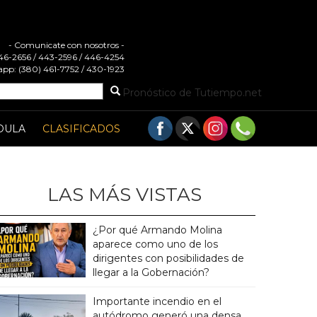
- Comunicate con nosotros -
 446-2656 / 443-2596 / 446-4254
pp: (380) 461-7752 / 430-1923
Pronóstico de Tutiempo.net
DULA
CLASIFICADOS
LAS MÁS VISTAS
¿Por qué Armando Molina
aparece como uno de los
dirigentes con posibilidades de
llegar a la Gobernación?
Importante incendio en el
autódromo generó una densa