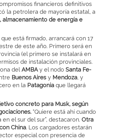
ompromisos financieros definitivos
 la petrolera de mayoría estatal, a
a, almacenamiento de energía e
 que está firmado, arrancará con 17
estre de este año. Primero será en
ovincia (el primero se instalará en
ermisos de instalación provinciales.
 zona del
AMBA
y el nodo
Santa Fe-
entre
Buenos Aires
y
Mendoza
, y
rcero en la
Patagonia
que llegará
jetivo concreto para Musk, según
gociaciones.
“Quiere está ahí cuando
en el sur del sur”, destacaron.
Otra
 con China
. Los cargadores estarán
sector especial con presencia de