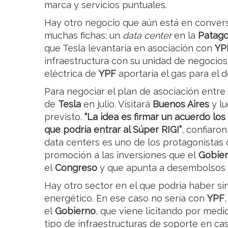
marca y servicios puntuales.
Hay otro negocio que aún está en conver
muchas fichas: un
data center
en la
Patago
que Tesla levantaría en asociación con
YP
infraestructura con su unidad de negocios 
eléctrica de
YPF
aportaría el gas para el d
Para negociar el plan de asociación entr
de
Tesla
en julio. Visitará
Buenos Aires
y lu
previsto.
“La idea es firmar un acuerdo lo
que podría entrar al Súper RIGI”
, confiaro
data centers es uno de los protagonistas
promoción a las inversiones que el
Gobie
el
Congreso
y que apunta a desembolsos 
Hay otro sector en el que podría haber si
energético. En ese caso no sería con
YPF
el
Gobierno
, que viene licitando por medi
tipo de infraestructuras de soporte en ca