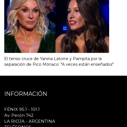
El tenso cruce de Yanina Latorre y Pampita por la
separación de Pico Mónaco: "A veces están enseñados"
INFORMACIÓN
FÉNIX 95.1 - 101.1
Av. Perón 742
LA RIOJA - ARGENTINA