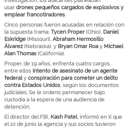
investigación, los atacantes planeaban
usar
drones pequeños cargados de explosivos y
emplear francotiradores
.
Cinco personas fueron acusadas en relación con
la supuesta trama:
Tycen Proper
(Ohio),
Daniel
Eskridge
(Missouri),
Abraham Hermosillo
Álvarez
(Nebraska), y
Bryan Omar Roa
y
Michael
Alan Thomas
(California).
Proper, de 19 años, enfrenta cuatro cargos,
entre ellos
intento de asesinato de un agente
federal
y
conspiración para cometer un delito
contra Estados Unidos
, según los documentos
judiciales. Se le ordenó permanecer bajo
custodia a la espera de una audiencia de
detención.
El director del FBI,
Kash Patel
, informó en X que
el 10 de junio la agencia y sus socios tuvieron