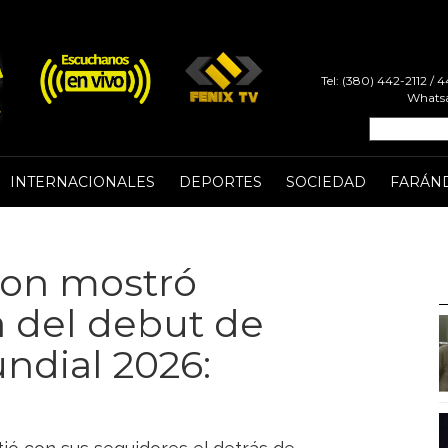
Tel: (380) 442-2112 /
Whatsa
INTERNACIONALES
DEPORTES
SOCIEDAD
FARÁN
son mostró
a del debut de
ndial 2026: