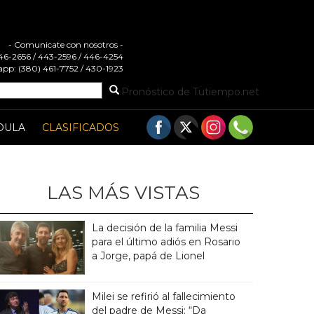
- Comunicate con nosotros -
 446-2656 / 443-2596 / 446-4254
pp: (380) 461-7752 / 430-1923
Pronóstico de Tutiempo.net
DULA
CLASIFICADOS
LAS MÁS VISTAS
La decisión de la familia Messi
para el último adiós en Rosario
a Jorge, papá de Lionel
Milei se refirió al fallecimiento
del padre de Messi: “Da