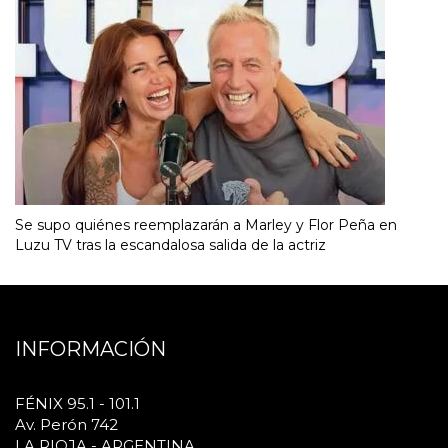
Se supo quiénes reemplazarán a Marley y Flor Peña en
Luzu TV tras la escandalosa salida de la actriz
INFORMACIÓN
FÉNIX 95.1 - 101.1
Av. Perón 742
LA RIOJA - ARGENTINA